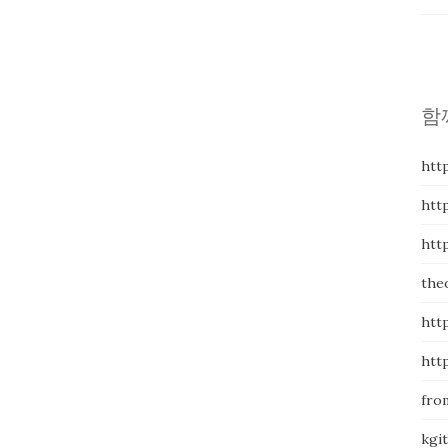
함
htt
htt
htt
the
htt
htt
fro
kg