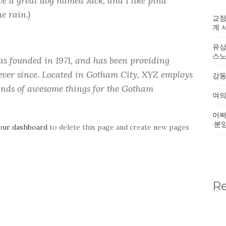
ave a great dog named Jack, and I like piña
e rain.)
교정
계 
유상
스
 founded in 1971, and has been providing
 ever since. Located in Gotham City, XYZ employs
강동
kinds of awesome things for the Gotham
여의
어쩌
·분
our dashboard
to delete this page and create new pages
R