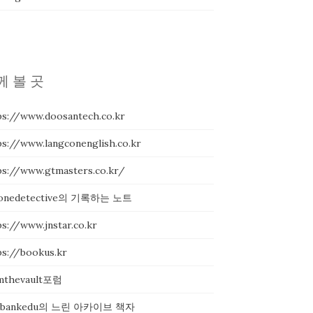
께 볼 곳
ps://www.doosantech.co.kr
ps://www.langconenglish.co.kr
ps://www.gtmasters.co.kr/
onedetective의 기록하는 노트
ps://www.jnstar.co.kr
ps://bookus.kr
mthevault포럼
itbankedu의 느린 아카이브 책자