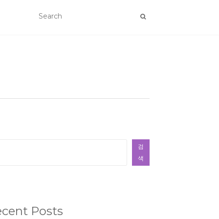
색
검
색
cent Posts