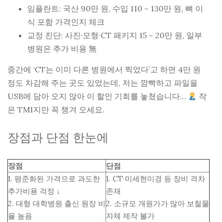
임플란트: 국산 90만 원, 수입 110 ~ 130만 원, 뼈 이
식 포함 가격인지 체크
교정 진단: 사진·모형·CT 패키지 15 ~ 20만 원, 일부
병원은 추가 비용 無
중간에 ‘CT는 이미 다른 병원에서 찍었다’고 하면 4만 원
정도 차감해 주는 곳도 있었는데, 저는 깜빡하고 파일을
USB에 담아 오지 않아 이 할인 기회를 놓쳤습니다…
작
은 TMI지만 꼭 챙겨 오세요.
장점과 단점 한눈에
장점
단점
1. 평준화된 가격으로 과도한
1. CT·미세현미경 등 장비 격차
추가비용 걱정 ↓
존재
2. 대형 대학병원 출신 원장 비
2. 소규모 개원가가 많아 보철물
율 높음
자체 제작 불가