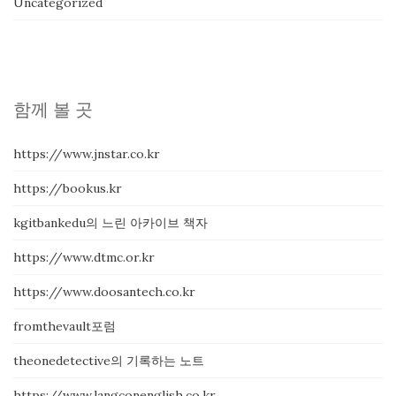
Uncategorized
함께 볼 곳
https://www.jnstar.co.kr
https://bookus.kr
kgitbankedu의 느린 아카이브 책자
https://www.dtmc.or.kr
https://www.doosantech.co.kr
fromthevault포럼
theonedetective의 기록하는 노트
https://www.langconenglish.co.kr